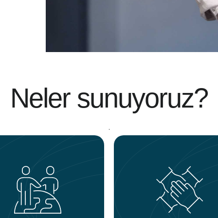
Neler sunuyoruz?
,